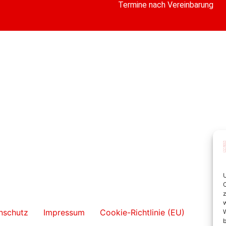
Termine nach Vereinbarung
U
C
z
w
nschutz
Impressum
Cookie-Richtlinie (EU)
W
b